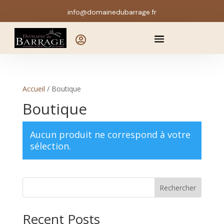
info@domainedubarrage.fr

Accueil
/ Boutique
Boutique
Aucun produit ne correspond à votre
sélection.
Rechercher
Recent Posts