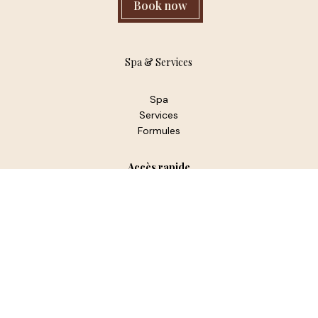
Book now
Spa & Services
Spa
Services
Formules
Accès rapide
Accueil
Notre histoire
Nous contacter
Nous contacter :
234 impasse du belvédère 69170 Joux