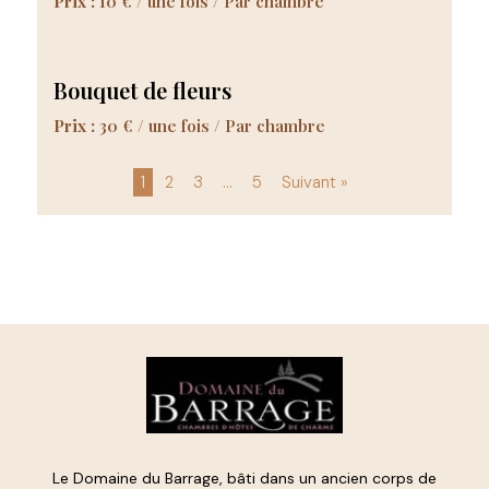
Prix :
10
€
/ une fois / Par chambre
Bouquet de fleurs
Prix :
30
€
/ une fois / Par chambre
Mise
1
2
3
…
5
Suivant »
en
page
des
services
Le Domaine du Barrage, bâti dans un ancien corps de