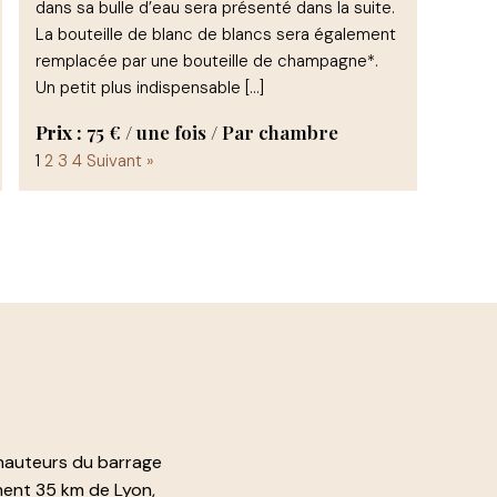
dans sa bulle d’eau sera présenté dans la suite.
La bouteille de blanc de blancs sera également
remplacée par une bouteille de champagne*.
Un petit plus indispensable […]
Prix :
75
€
/ une fois / Par chambre
Mise
1
2
3
4
Suivant »
en
page
des
services
 hauteurs du barrage
ment 35 km de Lyon,